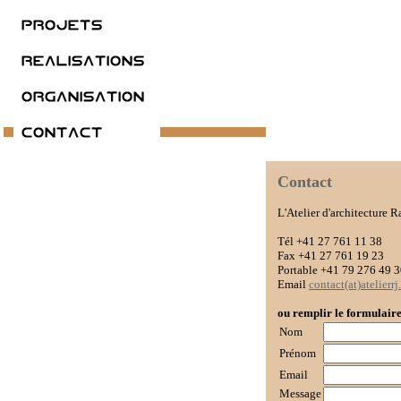
Contact
L'Atelier d'architecture
Tél +41 27 761 11 38
Fax +41 27 761 19 23
Portable +41 79 276 49 
Email
contact(at)atelierrj
ou remplir le formulair
Nom
Prénom
Email
Message